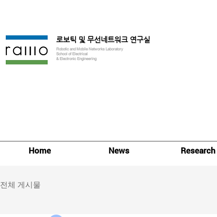
로보틱 및 무선네트워크 연구실
Robotic and Mobile Networks Laboratory
School of Electrical
& Electronic Engineering
Home
News
Research
전체 게시물