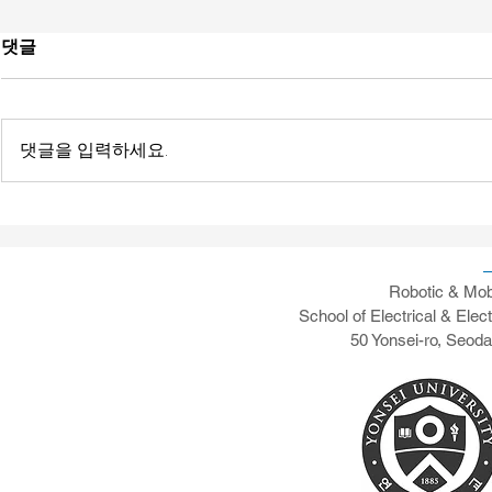
댓글
댓글을 입력하세요.
[News] Yonsei's RAMO AI-
[News] Pape
vRAN Testing Capabilities
Transaction
Communicat
Testbed De
Robotic & Mob
School of Electrical & Elec
50 Yonsei-ro, Seod